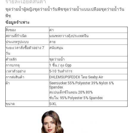
แผนผัง
รายละเอียดสินค้า
ชุดว่ายน้ำผู้หญิงชุดว่ายน้ำวันพีชชุดว่ายน้ำแบบเปลือยชุดว่ายน้ำวัน
เว็บไซต์
พีช
ข้อมูลจำเพาะ
สิ่งของ
ค่า
PRIVACY
สถานที่กำเนิด
มณฑลกวางตุ้งประเทศจีน
ประเภทรูปแบบ
ลาย
POLICY
ระยะเวลาสั่งซื้อตัวอย่าง 7
สนับสนุน
วัน
คำหลัก
ชุดว่ายน้ำ
การบรรจุ
1 ชิ้น / ถุง Opp
เวลาตัวอย่าง
5-10 วันทำการ
การส่งสินค้า
DHLEMSUPSFEDEX โดย Seaby Air
ผ้า
Seersucker 55% Polyester 39% Nylon 6%
Spandex
สแปนเด็กซ์ไนลอน 20% 80%
ซับใน: 95% Polyester 5% Spandex
ขนาด
S-XL