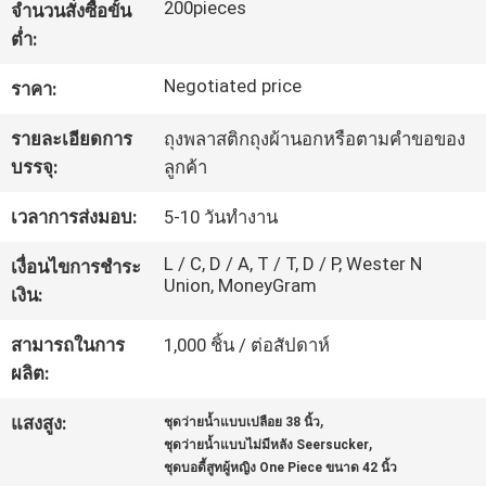
200pieces
จำนวนสั่งซื้อขั้น
โรงงาน
ต่ำ:
Negotiated price
ราคา:
ควบคุม
รายละเอียดการ
ถุงพลาสติกถุงผ้านอกหรือตามคำขอของ
คุณภาพ
บรรจุ:
ลูกค้า
เวลาการส่งมอบ:
5-10 วันทำงาน
ติดต่อ
L / C, D / A, T / T, D / P, Wester N
เงื่อนไขการชำระ
Union, MoneyGram
เรา
เงิน:
สามารถในการ
1,000 ชิ้น / ต่อสัปดาห์
503
ผลิต:
SERVICE
,
แสงสูง:
ชุดว่ายน้ำแบบเปลือย 38 นิ้ว
TEMPORARILY
,
ชุดว่ายน้ำแบบไม่มีหลัง Seersucker
ชุดบอดี้สูทผู้หญิง One Piece ขนาด 42 นิ้ว
UNAVAILABLE