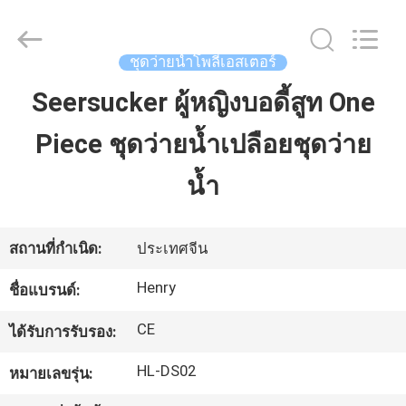
Guangzhou
Henry
Textile
Trading
Co.,
ชุดว่ายน้ำโพลีเอสเตอร์
Ltd..
All
Rights
Seersucker ผู้หญิงบอดี้สูท One
บ้าน
Reserved.
Piece ชุดว่ายน้ำเปลือยชุดว่าย
สินค้า
น้ำ
เกี่ยว
สถานที่กำเนิด:
ประเทศจีน
กับ
Henry
ชื่อแบรนด์:
เรา
CE
ได้รับการรับรอง:
HL-DS02
หมายเลขรุ่น:
ทัวร์