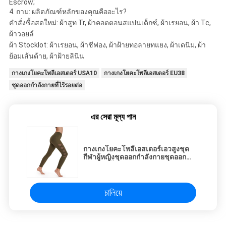
Escrow;
4. ถาม: ผลิตภัณฑ์หลักของคุณคืออะไร?
คำสั่งซื้อสดใหม่: ผ้าสูท Tr, ผ้าคอตตอนสแปนเด็กซ์, ผ้าเรยอน, ผ้า Tc,
ผ้าวอยล์
ผ้า Stocklot: ผ้าเรยอน, ผ้าชีฟอง, ผ้าฝ้ายทอลายทแยง, ผ้าเดนิม, ผ้า
ย้อมเส้นด้าย, ผ้าฝ้ายลินิน
กางเกงโยคะโพลีเอสเตอร์ USA10
กางเกงโยคะโพลีเอสเตอร์ EU38
ชุดออกกำลังกายที่ไร้รอยต่อ
এর সেরা মূল্য পান
กางเกงโยคะโพลีเอสเตอร์เอวสูงชุด
กีฬาผู้หญิงชุดออกกำลังกายชุดออก
กำลังกายไร้รอยต่อ
চালিয়ে