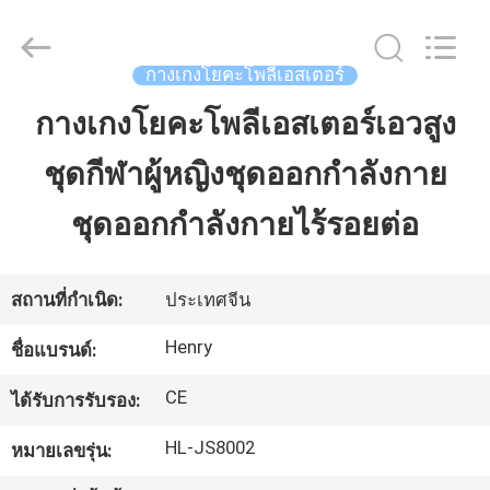
Guangzhou
Henry
Textile
Trading
Co.,
กางเกงโยคะโพลีเอสเตอร์
Ltd..
All
Rights
กางเกงโยคะโพลีเอสเตอร์เอวสูง
บ้าน
Reserved.
ชุดกีฬาผู้หญิงชุดออกกำลังกาย
สินค้า
ชุดออกกำลังกายไร้รอยต่อ
เกี่ยว
สถานที่กำเนิด:
ประเทศจีน
กับ
Henry
ชื่อแบรนด์:
เรา
CE
ได้รับการรับรอง:
HL-JS8002
หมายเลขรุ่น:
ทัวร์