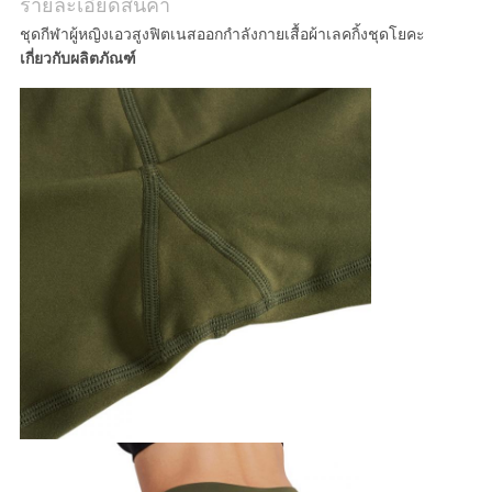
แผนผัง
รายละเอียดสินค้า
ชุดกีฬาผู้หญิงเอวสูงฟิตเนสออกกำลังกายเสื้อผ้าเลคกิ้งชุดโยคะ
เว็บไซต์
เกี่ยวกับผลิตภัณฑ์
PRIVACY
POLICY