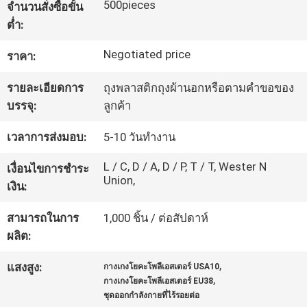
500pieces
จำนวนสั่งซื้อขั้น
โรงงาน
ต่ำ:
Negotiated price
ราคา:
ควบคุม
รายละเอียดการ
ถุงพลาสติกถุงผ้านอกหรือตามคำขอของ
คุณภาพ
บรรจุ:
ลูกค้า
เวลาการส่งมอบ:
5-10 วันทำงาน
ติดต่อ
L / C, D / A, D / P, T / T, Wester N
เงื่อนไขการชำระ
Union,
เรา
เงิน:
สามารถในการ
1,000 ชิ้น / ต่อสัปดาห์
503
ผลิต:
SERVICE
,
แสงสูง:
กางเกงโยคะโพลีเอสเตอร์ USA10
TEMPORARILY
,
กางเกงโยคะโพลีเอสเตอร์ EU38
ชุดออกกำลังกายที่ไร้รอยต่อ
UNAVAILABLE