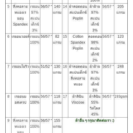
100%
5
สิ่งทอลาย
เรยอน
56/57 ''
140
14
ผ้าคอตตอน
ผ้าฝ้าย
56/57 ''
205
ทแยงเร
97%
แกรม
สแปนเด็กซ์
97%
แกรม
ยอน
สแปน
Poplin
สแปน
Spandex
เด็กซ์
เด็กซ์
3%
3%
6
เรยอนวอยล์
เรยอน
56/57 ''
82
15
Cotton
คอตตอน
56/57 ''
123
100%
แกรม
Spandex
98%
แกรม
Poplin
สแปน
เด็กซ์
2%
7
เรยอนโยริว
เรยอน
51/52 ''
130
16
ผ้าคอตตอน
ผ้าฝ้าย
56/57 ''
248
100%
แกรม
สแปนเด็กซ์
97%
แกรม
สิ่งทอลาย
สแปน
ทแยง
เด็กซ์
3%
8
เรยอนม
เรยอน
56/57 ''
118
17
ผ้าลินิน
ผ้าลินิน
56/57 ''
193gsm
อสเครป
100%
แกรม
Viscose
55%
วิสโคส
45%
9
สิ่งทอลาย
เรยอน
56/57 ''
155
ผ้าอื่น ๆ กรุณาติดต่อเรา :)
ทแยงเร
100%
แกรม
ยอน