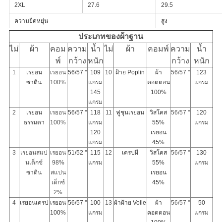
2XL
27.6
29.5
ความยืดหยุ่น
สูง
ประเภทของผ้าฐาน
ไม่
ผ้า
คอม
ความ
น้ำ
ไม่
ผ้า
คอมพ์
ความ
น้ำ
พ์
กว้าง
หนัก
กว้าง
หนัก
1
เรยอน
เรยอน
56/57 ''
109
10
ฝ้าย Poplin
ผ้า
56/57 ''
123
ซาติน
100%
แกรม
คอตตอน
แกรม
145
100%
แกรม
2
เรยอน
เรยอน
56/57 ''
118
11
ฟูชุนเรยอน
วิสโคส
56/57 ''
120
ธรรมดา
100%
แกรม
55%
แกรม
120
เรยอน
แกรม
45%
3
เรยอนสแป
เรยอน
51/52 ''
115
12
เครปผี
วิสโคส
56/57 ''
130
นเด็กซ์
98%
แกรม
55%
แกรม
ซาติน
สแปน
เรยอน
เด็กซ์
45%
2%
4
เรยอนเครป
เรยอน
56/57 ''
100
13
ผ้าฝ้าย Voile
ผ้า
56/57 ''
50
100%
แกรม
คอตตอน
แกรม