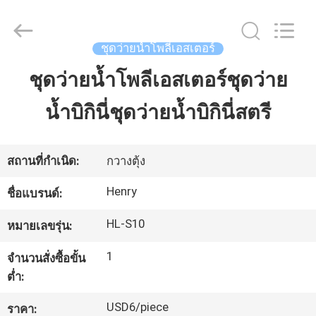
Guangzhou
Henry
Textile
Trading
Co.,
ชุดว่ายน้ำโพลีเอสเตอร์
Ltd..
All
Rights
ชุดว่ายน้ำโพลีเอสเตอร์ชุดว่าย
บ้าน
Reserved.
น้ำบิกินี่ชุดว่ายน้ำบิกินี่สตรี
สินค้า
สถานที่กำเนิด:
กวางตุ้ง
เกี่ยว
Henry
ชื่อแบรนด์:
กับ
HL-S10
หมายเลขรุ่น:
เรา
1
จำนวนสั่งซื้อขั้น
ต่ำ:
ทัวร์
USD6/piece
ราคา: